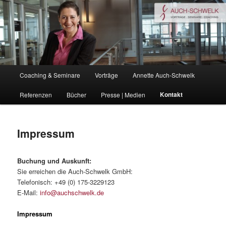
Zum
Coaching . Vorträge . Seminare
primären
Inhalt
springen
auchschwelk.de
Hauptmenü
Coaching & Seminare
Vorträge
Annette Auch-Schwelk
Kontakt
Referenzen
Bücher
Presse | Medien
Impressum
Buchung und Auskunft:
Sie erreichen die Auch-Schwelk GmbH:
Telefonisch: +49 (0) 175-3229123
E-Mail:
info@auchschwelk.de
Impressum