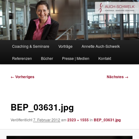
Zum
Coaching . Vorträge . Seminare
primären
Inhalt
springen
auchschwelk.de
Hauptmenü
Coaching & Seminare
Vorträge
Annette Auch-Schwelk
Referenzen
Bücher
Presse | Medien
Kontakt
Bilder-
← Vorheriges
Nächstes →
Navigation
BEP_03631.jpg
Veröffentlicht
7. Februar 2012
am
2323 × 1555
in
BEP_03631.jpg