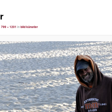
r
m
799 × 1201
in
bild künstler