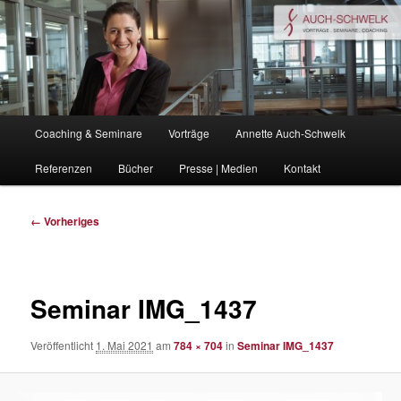
Zum
Coaching . Vorträge . Seminare
primären
Inhalt
springen
auchschwelk.de
Hauptmenü
Coaching & Seminare
Vorträge
Annette Auch-Schwelk
Referenzen
Bücher
Presse | Medien
Kontakt
Bilder-
← Vorheriges
Navigation
Seminar IMG_1437
Veröffentlicht
1. Mai 2021
am
784 × 704
in
Seminar IMG_1437