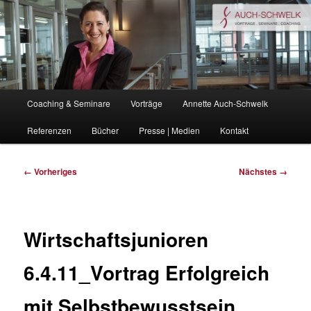
Zum
Coaching . Vorträge . Seminare
primären
Inhalt
springen
auchschwelk.de
Hauptmenü
Coaching & Seminare
Vorträge
Annette Auch-Schwelk
Referenzen
Bücher
Presse | Medien
Kontakt
Bilder-
← Vorheriges
Nächstes →
Navigation
Wirtschaftsjunioren
6.4.11_Vortrag Erfolgreich
mit Selbstbewusstsein