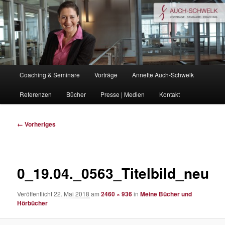
Zum
Coaching . Vorträge . Seminare
primären
Inhalt
springen
auchschwelk.de
Hauptmenü
Coaching & Seminare
Vorträge
Annette Auch-Schwelk
Referenzen
Bücher
Presse | Medien
Kontakt
Bilder-
← Vorheriges
Navigation
0_19.04._0563_Titelbild_neu
Veröffentlicht
22. Mai 2018
am
2460 × 936
in
Meine Bücher und
Hörbücher