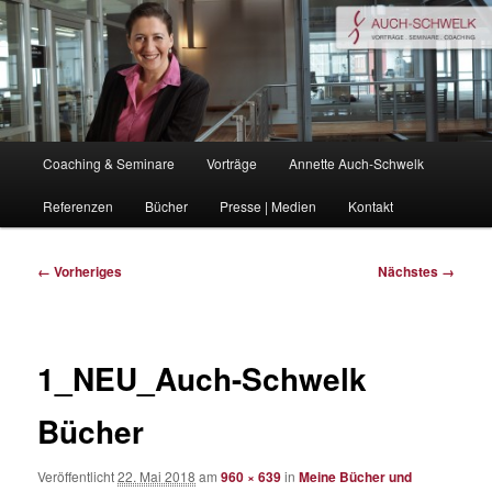
Zum
Coaching . Vorträge . Seminare
primären
Inhalt
springen
auchschwelk.de
Hauptmenü
Coaching & Seminare
Vorträge
Annette Auch-Schwelk
Referenzen
Bücher
Presse | Medien
Kontakt
Bilder-
← Vorheriges
Nächstes →
Navigation
1_NEU_Auch-Schwelk
Bücher
Veröffentlicht
22. Mai 2018
am
960 × 639
in
Meine Bücher und